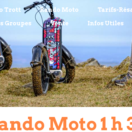
 Trott
Rando Moto
Tarifs-Rés
s Groupes
Vente
Infos Utiles
ando Moto 1 h 