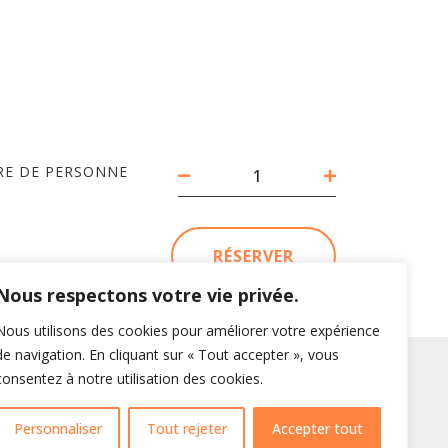
E DE PERSONNE
RÉSERVER
Nous respectons votre vie privée.
Nous utilisons des cookies pour améliorer votre expérience
de navigation. En cliquant sur « Tout accepter », vous
consentez à notre utilisation des cookies.
AUVERFUN
Personnaliser
Tout rejeter
Accepter tout
La Boussette – 63730 Plauzat