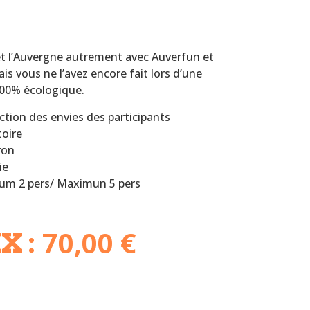
t l’Auvergne autrement avec Auverfun et
is vous ne l’avez encore fait lors d’une
100% écologique.
ction des envies des participants
toire
ron
ie
mum 2 pers/ Maximun 5 pers
70,00
€
X :