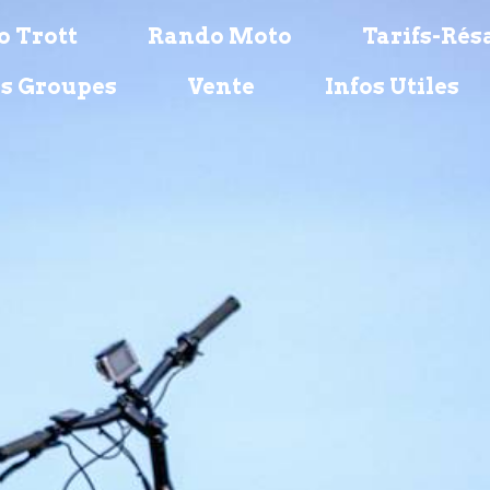
 Trott
Rando Moto
Tarifs-Rés
s Groupes
Vente
Infos Utiles