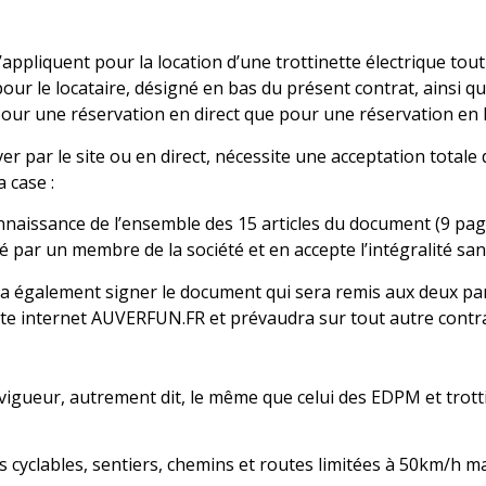
appliquent pour la location d’une trottinette électrique tou
r le locataire, désigné en bas du présent contrat, ainsi qu
 pour une réservation en direct que pour une réservation en l
ver par le site ou en direct, nécessite une acceptation totale
a case :
onnaissance de l’ensemble des 15 articles du document (9 pag
té par un membre de la société et en accepte l’intégralité sa
evra également signer le document qui
sera remis aux deux par
ite internet AUVERFUN.FR et prévaudra sur tout autre contra
n vigueur, autrement dit, le même que celui des EDPM et trott
es cyclables, sentiers, chemins et routes limitées à 50km/h 