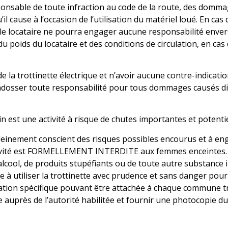
sponsable de toute infraction au code de la route, des domm
cause à l’occasion de l’utilisation du matériel loué. En cas
),le locataire ne pourra engager aucune responsabilité envers
 poids du locataire et des conditions de circulation, en cas 
de la trottinette électrique et n’avoir aucune contre-indicati
ndosser toute responsabilité pour tous dommages causés dir
ain est une activité à risque de chutes importantes et potent
 pleinement conscient des risques possibles encourus et à eng
activité est FORMELLEMENT INTERDITE aux femmes enceintes.
’alcool, de produits stupéfiants ou de toute autre substance 
ge à utiliser la trottinette avec prudence et sans danger pou
isation spécifique pouvant être attachée à chaque commune tra
te auprès de l’autorité habilitée et fournir une photocopie d