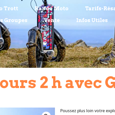
 Trott
Rando Moto
Tarifs-Rés
s Groupes
Vente
Infos Utiles
ours 2 h avec 
Poussez plus loin votre expl