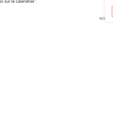
x sur le calendrier :
NOMBR
Mentions Légales
Contact
CGV
Auverfun : 913 150 512 R.C.S