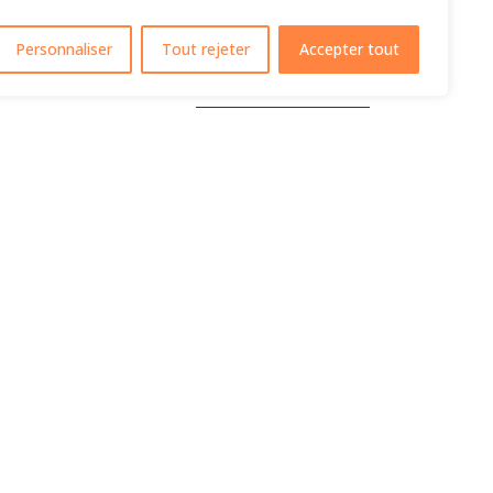
Personnaliser
Tout rejeter
Accepter tout
E DE PERSONNE
RÉSERVER
AUVERFUN
La Boussette – 63730 Plauzat
✆ 06 78 21 15 33
✉ gabriel@auverfun.fr